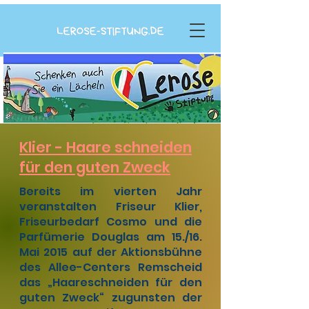
Klier - Haare schneiden
für den guten Zweck
Bereits im vierten Jahr
veranstalten Friseur Klier,
Friseurbedarf Cosmo und die
Parfümerie Douglas am 15./16.
Mai 2015 auf der Aktionsbühne
des Allee-Centers Remscheid
das „Haareschneiden für den
guten Zweck“ zugunsten der