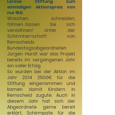
Lerose Stiftung zum
einmaligen Aktionspreis von
nur 15€.
Waschen, schneiden,
föhnen...lassen Sie sich
verwöhnen! Unter der
Schirmherrschaft von
Remscheids
Bundestagsabgeordneten
Jürgen Hardt war das Projekt
bereits im vergangenen Jahr
ein voller Erfolg.
So wurden bei der Aktion im
Jahr
2014 2500
€ für die
Stiftung eingenommen und
kamen damit Kindern in
Remscheid zugute. Auch in
diesem Jahr hat sich der
Abgeordnete gerne bereit
erklärt, Schirmpate für die