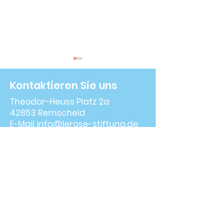
Kontaktieren Sie uns
Theodor-Heuss Platz 2a
Tanne 2 Go
42853 Remscheid
E-Mail
info@lerose-stiftung.de
Comedy Fieber 2014
Telefon :
02191 4221776
© 2024 All rights reserved