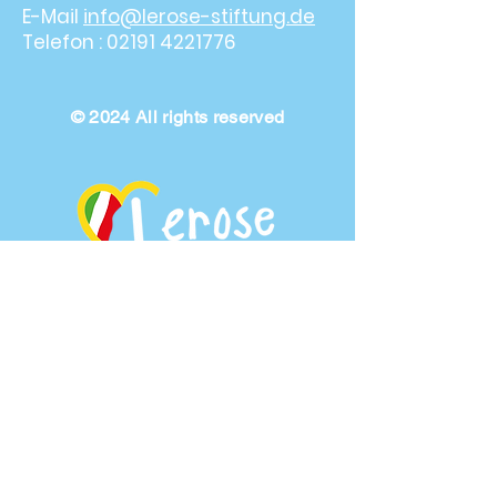
E-Mail
info@lerose-stiftung.de
Telefon :
02191 4221776
© 2024 All rights reserved
Kontakt
Impressum