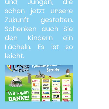
und Jungen, die
schon jetzt unsere
Zukunft gestalten.
Schenken auch Sie
den Kindern ein
Lächeln.
Es ist so
leicht.